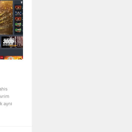
ahis
evrim
ek aynı