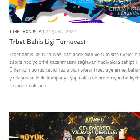
TRBET BONUSLAR
22 ŞUBAT 2022
Trbet Bahis Ligi Turnuvası
Trbet bahis ligi turnuvası dahilinde olan ve tüm site üyelerini
süpriz hediyelerini kazanmasını sağlayan hediyelere sahiptir.
Ülkemizin bonus çeşidi fazla olan sitesi Trbet üyelerine, baha
yaklaşması ile de kampanya yapmakta ve promosyon hediyel
kazandırmaktadır....